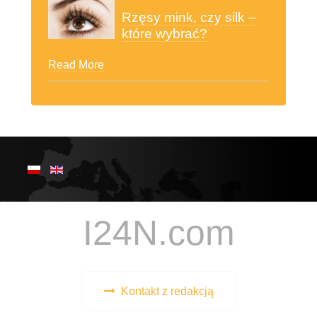
Rzęsy mink, czy silk –
które wybrać?
Read More
I24N.com
Kontakt z redakcją