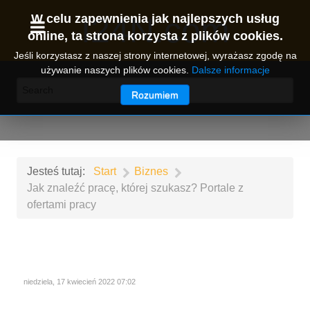
I24N.com
W celu zapewnienia jak najlepszych usług
online, ta strona korzysta z plików cookies.
Jeśli korzystasz z naszej strony internetowej, wyrażasz zgodę na
używanie naszych plików cookies.
Dalsze informacje
Rozumiem
Jesteś tutaj:
Start
Biznes
Jak znaleźć pracę, której szukasz? Portale z
ofertami pracy
niedziela, 17 kwiecień 2022 07:02