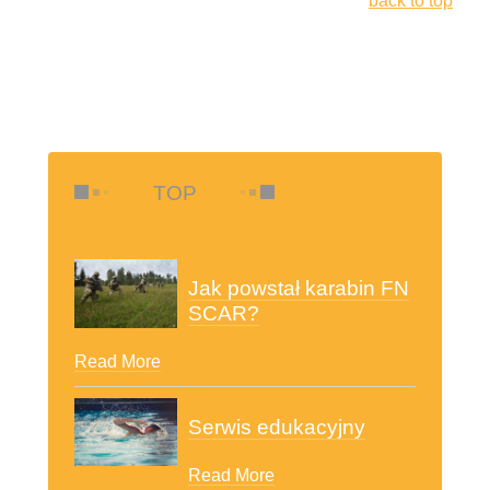
back to top
TOP
Jak powstał karabin FN
SCAR?
Read More
Serwis edukacyjny
Read More