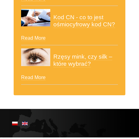
Kod CN - co to jest
ośmiocyfrowy kod CN?
Read More
Rzęsy mink, czy silk –
które wybrać?
Read More