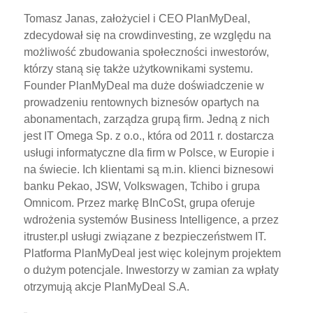
Tomasz Janas, założyciel i CEO PlanMyDeal,
zdecydował się na crowdinvesting, ze względu na
możliwość zbudowania społeczności inwestorów,
którzy staną się także użytkownikami systemu.
Founder PlanMyDeal ma duże doświadczenie w
prowadzeniu rentownych biznesów opartych na
abonamentach, zarządza grupą firm. Jedną z nich
jest IT Omega Sp. z o.o., która od 2011 r. dostarcza
usługi informatyczne dla firm w Polsce, w Europie i
na świecie. Ich klientami są m.in. klienci biznesowi
banku Pekao, JSW, Volkswagen, Tchibo i grupa
Omnicom. Przez markę BInCoSt, grupa oferuje
wdrożenia systemów Business Intelligence, a przez
itruster.pl usługi związane z bezpieczeństwem IT.
Platforma PlanMyDeal jest więc kolejnym projektem
o dużym potencjale. Inwestorzy w zamian za wpłaty
otrzymują akcje PlanMyDeal S.A.