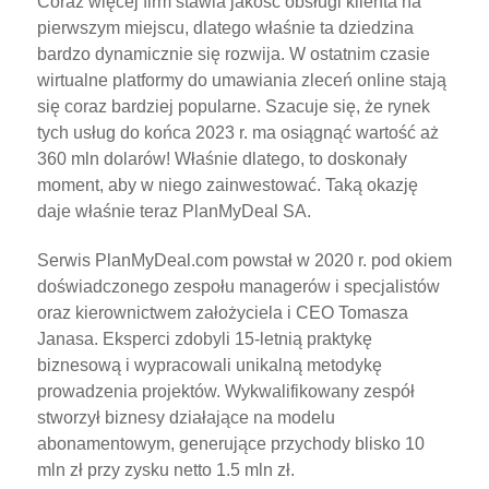
Coraz więcej firm stawia jakość obsługi klienta na
pierwszym miejscu, dlatego właśnie ta dziedzina
bardzo dynamicznie się rozwija. W ostatnim czasie
wirtualne platformy do umawiania zleceń online stają
się coraz bardziej popularne. Szacuje się, że rynek
tych usług do końca 2023 r. ma osiągnąć wartość aż
360 mln dolarów! Właśnie dlatego, to doskonały
moment, aby w niego zainwestować. Taką okazję
daje właśnie teraz PlanMyDeal SA.
Serwis PlanMyDeal.com powstał w 2020 r. pod okiem
doświadczonego zespołu managerów i specjalistów
oraz kierownictwem założyciela i CEO Tomasza
Janasa. Eksperci zdobyli 15-letnią praktykę
biznesową i wypracowali unikalną metodykę
prowadzenia projektów. Wykwalifikowany zespół
stworzył biznesy działające na modelu
abonamentowym, generujące przychody blisko 10
mln zł przy zysku netto 1.5 mln zł.