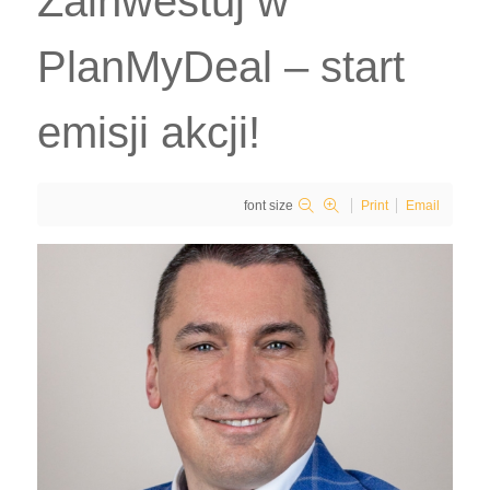
Zainwestuj w
PlanMyDeal – start
emisji akcji!
font size
Print
Email