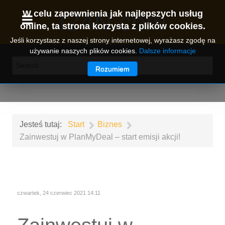
I24N.com
W celu zapewnienia jak najlepszych usług
online, ta strona korzysta z plików cookies.
Jeśli korzystasz z naszej strony internetowej, wyrażasz zgodę na
używanie naszych plików cookies.
Dalsze informacje
Rozumiem
Jesteś tutaj:
Start
Biznes
Zainwestuj w PlanMyDeal – start emisji akcji!
czwartek, 24 czerwiec 2021 14:11