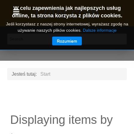
I24N.com
W celu zapewnienia jak najlepszych usług
online, ta strona korzysta z plików cookies.
Jeśli korzystasz z naszej strony internetowej, wyrażasz zgodę na
używanie naszych plików cookies.
Dalsze informacje
Rozumiem
Jesteś tutaj:
Start
Displaying items by