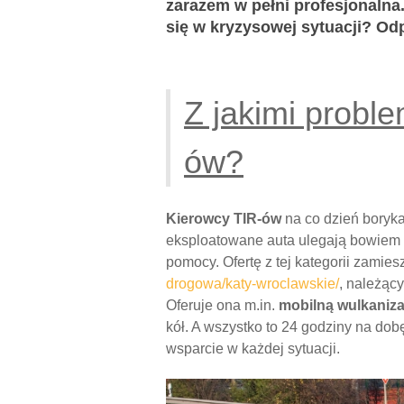
zarazem w pełni profesjonalna. 
się w kryzysowej sytuacji? Odp
Z jakimi probl
ów?
Kierowcy TIR-ów
na co dzień boryk
eksploatowane auta ulegają bowiem aw
pomocy. Ofertę z tej kategorii zami
drogowa/katy-wroclawskie/
, należący
Oferuje ona m.in.
mobilną wulkaniz
kół. A wszystko to 24 godziny na dob
wsparcie w każdej sytuacji.