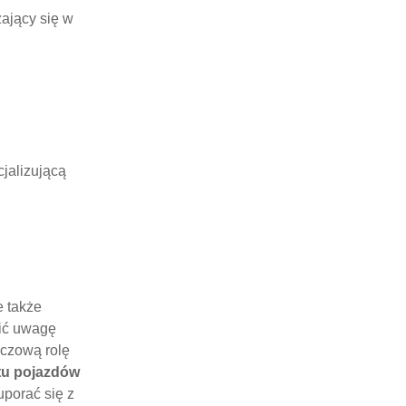
ający się w
jalizującą
e także
cić uwagę
uczową rolę
tu pojazdów
uporać się z