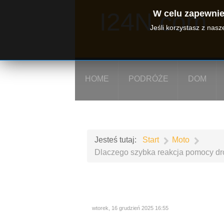
I24N.com
W celu zapewnien
Jeśli korzystasz z nas
HOME
PODRÓŻE
DOM
Jesteś tutaj:
Start
Moto
Dlaczego szybka reakcja pomocy dr
wtorek, 16 grudzień 2025 16:55