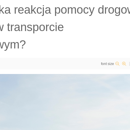
ka reakcja pomocy drogo
w transporcie
owym?
font size