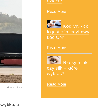
działa?
Read More
Kod CN - co
to jest ośmiocyfrowy
kod CN?
Read More
Rzęsy mink,
czy silk – które
wybrać?
Read More
Adobe Stock
szybka, a