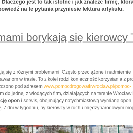
Dlaczego jest to tak istotne i jak znaleźć firmę, któ
owiedź na te pytania przyniesie lektura artykułu.
emami borykają się kierowcy 
ają się z różnymi problemami. Często przeciążone i nadmiernie
ariom w trasie. To z kolei rodzi konieczność korzystania z pr
eszczono pod adresem
www.pomocdrogowatirwroclaw.pl/pomoc-
m do jednej z wiodących firm, działających na terenie Wrocławia
ację opon
i serwis, obejmujący natychmiastową wymianę opon
ę, 7 dni w tygodniu, by kierowcy w ruchu międzynarodowym mogl