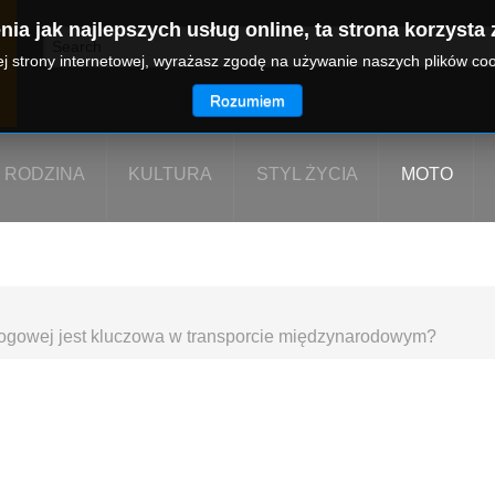
ia jak najlepszych usług online, ta strona korzysta 
zej strony internetowej, wyrażasz zgodę na używanie naszych plików co
Rozumiem
RODZINA
KULTURA
STYL ŻYCIA
MOTO
ogowej jest kluczowa w transporcie międzynarodowym?