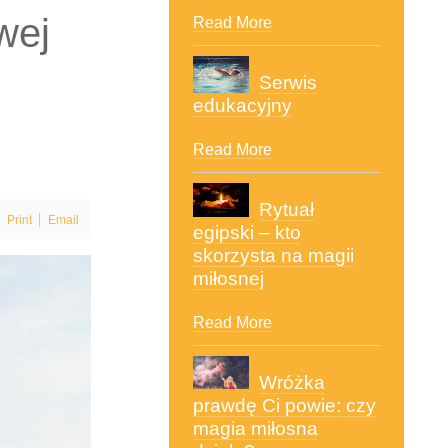
wej
Read More
Serwis
edukacyjny
Read More
Rytuał
Print
Email
egipski – kto
skorzysta na magii
miłosnej
Read More
Wróżka
prawdę Ci powie: czy
magia miłosna