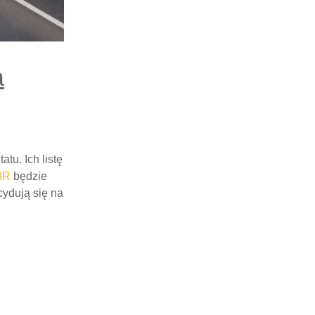
a
tu. Ich listę
IR
będzie
cydują się na