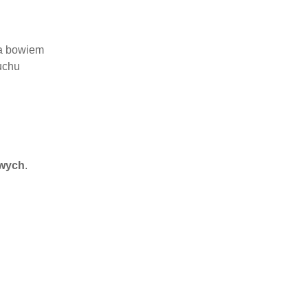
na bowiem
uchu
owych
.