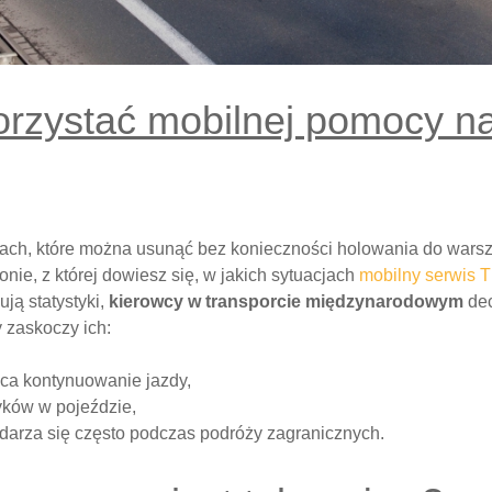
orzystać mobilnej pomocy n
ach, które można usunąć bez konieczności holowania do warszta
nie, z której dowiesz się, w jakich sytuacjach
mobilny serwis T
ją statystyki,
kierowcy w transporcie międzynarodowym
de
 zaskoczy ich:
ąca kontynuowanie jazdy,
yków w pojeździe,
darza się często podczas podróży zagranicznych.