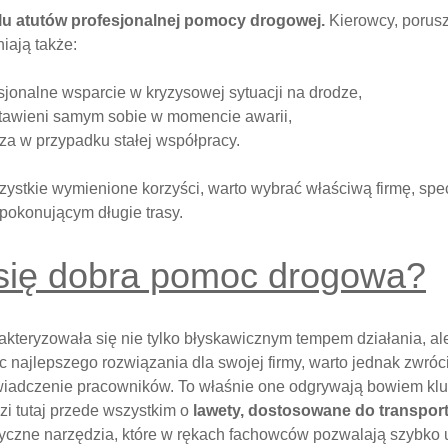
elu atutów profesjonalnej pomocy drogowej.
Kierowcy, porusz
iają także:
esjonalne wsparcie w kryzysowej sytuacji na drodze,
tawieni samym sobie w momencie awarii,
za w przypadku stałej współpracy.
stkie wymienione korzyści, warto wybrać właściwą firmę, spec
 pokonującym długie trasy.
się dobra pomoc drogowa?
akteryzowała się nie tylko błyskawicznym tempem działania, al
 najlepszego rozwiązania dla swojej firmy, warto jednak zwró
wiadczenie pracowników. To właśnie one odgrywają bowiem kl
zi tutaj przede wszystkim o
lawety, dostosowane do transpor
tyczne narzędzia, które w rękach fachowców pozwalają szybko 