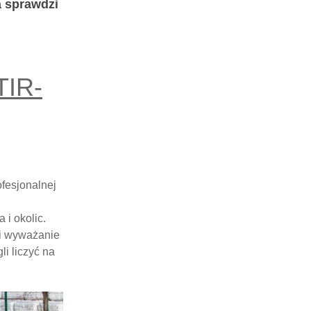
ra sprawdzi
TIR-
ofesjonalnej
 i okolic.
 i wyważanie
i liczyć na