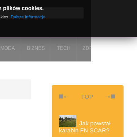
z plików cookies.
okies.
Dalsze informacje
MODA
BIZNES
TECH
ZDROWIE I URODA
TOP
Jak powstał
karabin FN SCAR?