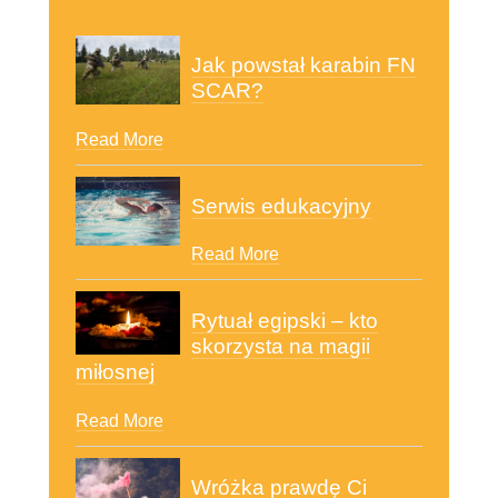
Jak powstał karabin FN
SCAR?
Read More
Serwis edukacyjny
Read More
Rytuał egipski – kto
skorzysta na magii
miłosnej
Read More
Wróżka prawdę Ci