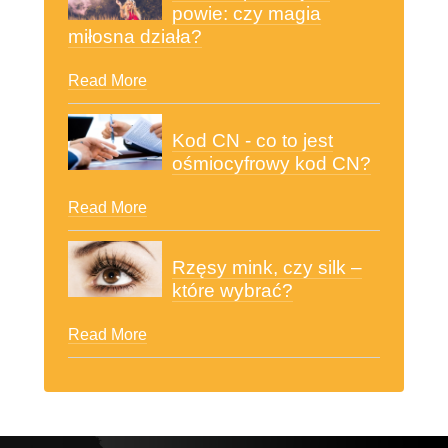
powie: czy magia
miłosna działa?
Read More
Kod CN - co to jest
ośmiocyfrowy kod CN?
Read More
Rzęsy mink, czy silk –
które wybrać?
Read More