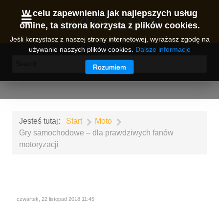
I24N.com
W celu zapewnienia jak najlepszych usług
online, ta strona korzysta z plików cookies.
Jeśli korzystasz z naszej strony internetowej, wyrażasz zgodę na
używanie naszych plików cookies.
Dalsze informacje
Rozumiem
Jesteś tutaj:
Start
Moto
Gry samochodowe – dla prawdziwych fanów
motoryzacji
czwartek, 22 listopad 2018 11:45