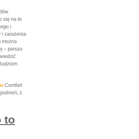
odów
 się na to
ego i
 i zarażenia
em można
j – pieszo
wiedzić
 ludziom
ów
Comfort
godnień, z
 to