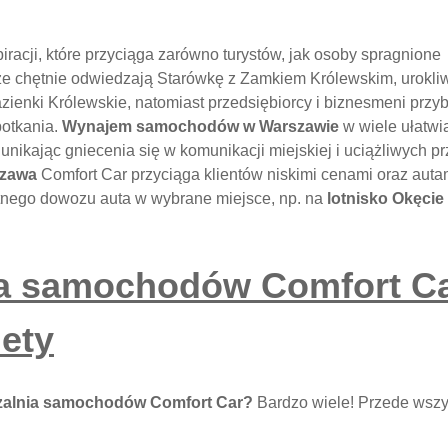
racji, które przyciąga zarówno turystów, jak osoby spragnione
e chętnie odwiedzają Starówkę z Zamkiem Królewskim, urokli
zienki Królewskie, natomiast przedsiębiorcy i biznesmeni przy
spotkania.
Wynajem samochodów w Warszawie
w wiele ułatwi
ikając gniecenia się w komunikacji miejskiej i uciążliwych pr
szawa
Comfort Car przyciąga klientów niskimi cenami oraz auta
atnego dowozu auta w wybrane miejsce, np. na
lotnisko Okęcie
a samochodów Comfort Ca
lety
alnia samochodów Comfort Car?
Bardzo wiele! Przede wszy