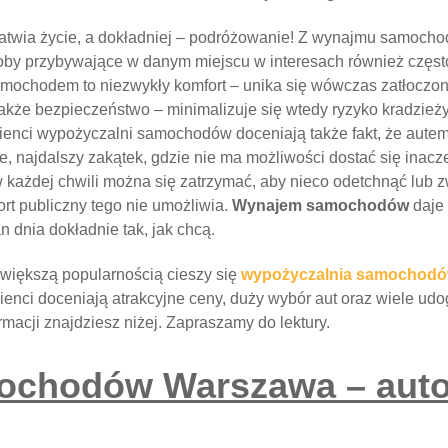
łatwia życie, a dokładniej – podróżowanie! Z wynajmu samoch
soby przybywające w danym miejscu w interesach również często
ochodem to niezwykły komfort – unika się wówczas zatłoczon
akże bezpieczeństwo – minimalizuje się wtedy ryzyko kradzieży
klienci wypożyczalni samochodów doceniają także fakt, że aut
, najdalszy zakątek, gdzie nie ma możliwości dostać się inacze
w każdej chwili można się zatrzymać, aby nieco odetchnąć lub z
rt publiczny tego nie umożliwia.
Wynajem samochodów
daje
 dnia dokładnie tak, jak chcą.
większą popularnością cieszy się
wypożyczalnia samochod
ienci doceniają atrakcyjne ceny, duży wybór aut oraz wiele udo
rmacji znajdziesz niżej. Zapraszamy do lektury.
chodów Warszawa – auto