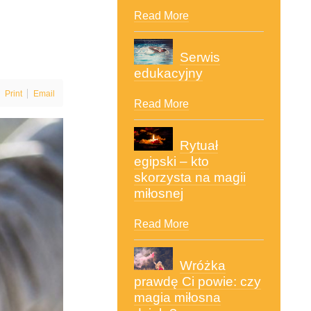
Read More
Serwis
edukacyjny
Print
Email
Read More
Rytuał
egipski – kto
skorzysta na magii
miłosnej
Read More
Wróżka
prawdę Ci powie: czy
magia miłosna