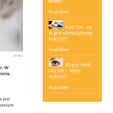
działa?
Read More
Kod CN - co
to jest ośmiocyfrowy
kod CN?
Read More
pixabay
Rzęsy mink,
e. W
czy silk – które
ania.
wybrać?
Read More
 jest
 naszym