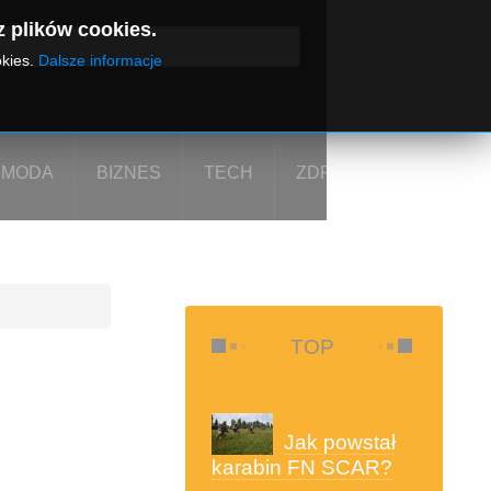
z plików cookies.
okies.
Dalsze informacje
MODA
BIZNES
TECH
ZDROWIE I URODA
TOP
Jak powstał
karabin FN SCAR?