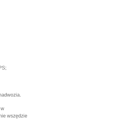
PS;
 nadwozia.
 w
nie wszędzie