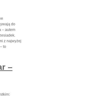
we
bywają do
a – autem
zesiadek.
mi z najwyżej
– to
r –
stkim: