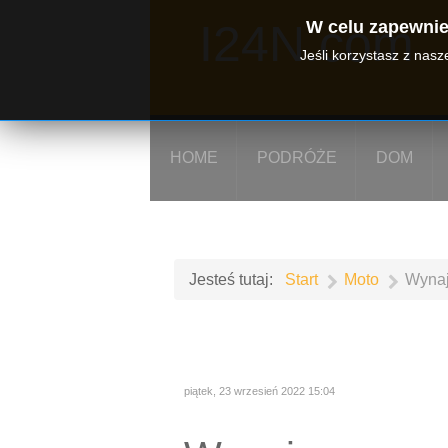
I24N.com
W celu zapewnien
Jeśli korzystasz z nas
HOME
PODRÓŻE
DOM
Jesteś tutaj:
Start
Moto
Wynaj
piątek, 23 wrzesień 2022 15:04