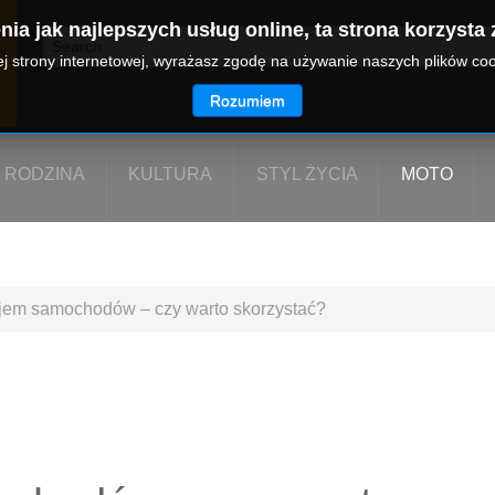
ia jak najlepszych usług online, ta strona korzysta 
zej strony internetowej, wyrażasz zgodę na używanie naszych plików co
Rozumiem
RODZINA
KULTURA
STYL ŻYCIA
MOTO
em samochodów – czy warto skorzystać?