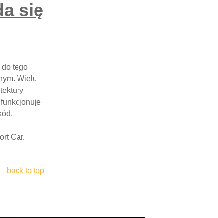
a się
 do tego
znym. Wielu
tektury
 funkcjonuje
kód,
rt Car.
back to top