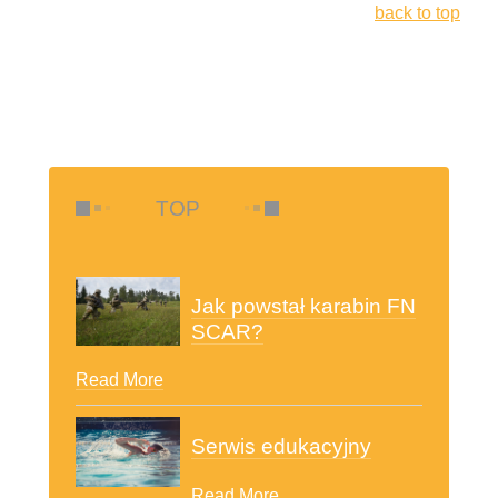
back to top
TOP
Jak powstał karabin FN
SCAR?
Read More
Serwis edukacyjny
Read More