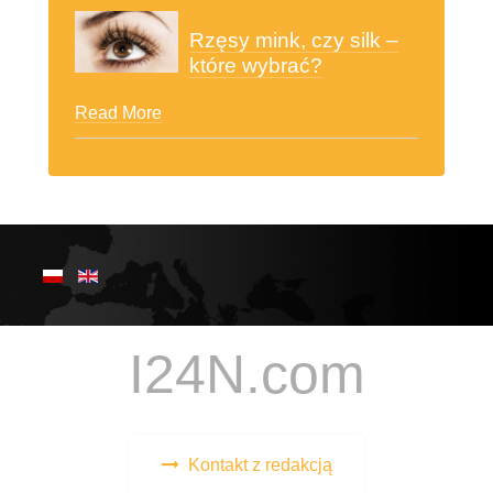
Rzęsy mink, czy silk –
które wybrać?
Read More
I24N.com
Kontakt z redakcją