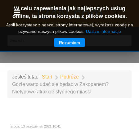
I24N.com
W celu zapewnienia jak najlepszych usług
online, ta strona korzysta z plików cookies.
Jeśli korzystasz z naszej strony internetowej, wyrażasz zgodę na
używanie naszych plików cookies.
Dalsze informacje
Rozumiem
Jesteś tutaj:
Start
Podróże
Gdzie warto udać się będąc w Zakopanem?
Nietypowe atrakcje słynnego miasta
środa, 13 październik 2021 10:41