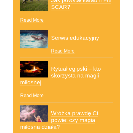
Jak powstał karabin FN
SCAR?
Read More
Serwis edukacyjny
Read More
Rytuał egipski – kto
skorzysta na magii
miłosnej
Read More
Wróżka prawdę Ci
powie: czy magia
miłosna działa?