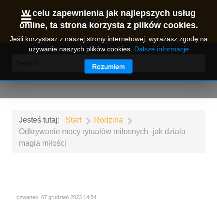
I24N.com
W celu zapewnienia jak najlepszych usług
online, ta strona korzysta z plików cookies.
Jeśli korzystasz z naszej strony internetowej, wyrażasz zgodę na
używanie naszych plików cookies.
Dalsze informacje
Rozumiem
Jesteś tutaj:
Start
Rodzina
Odkrywanie mocy rytuałów miłosnych -jak działa
magia miłości
czwartek, 07 grudzień 2023 14:54