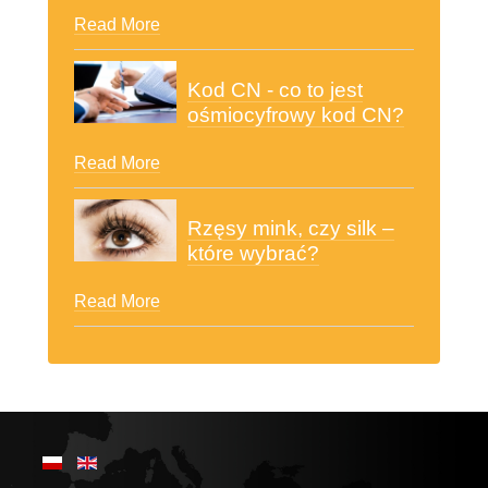
Read More
Kod CN - co to jest
ośmiocyfrowy kod CN?
Read More
Rzęsy mink, czy silk –
które wybrać?
Read More