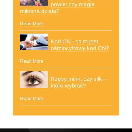
powie: czy magia
miłosna działa?
Read More
Kod CN - co to jest
ośmiocyfrowy kod CN?
Read More
Rzęsy mink, czy silk –
które wybrać?
Read More