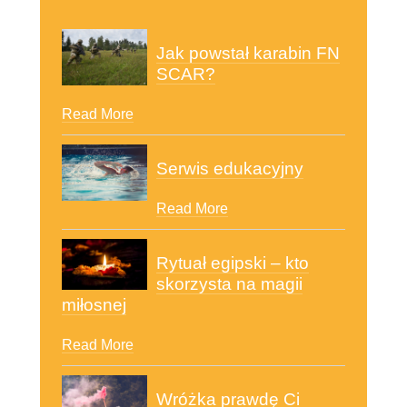
Jak powstał karabin FN
SCAR?
Read More
Serwis edukacyjny
Read More
Rytuał egipski – kto
skorzysta na magii
miłosnej
Read More
Wróżka prawdę Ci