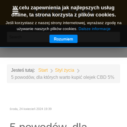
I24N.com
W celu zapewnienia jak najlepszych usług
online, ta strona korzysta z plików cookies.
Jeśli korzystasz z naszej strony internetowej, wyrażasz zgodę na
używanie naszych plików cookies.
Dalsze informacje
Rozumiem
Jesteś tutaj:
Start
Styl życia
5 powodów, dla których warto kupić olejek CBD 5%
środa, 24 kwiecień 2024 19:39