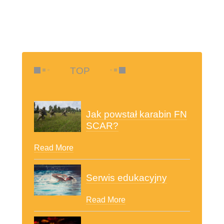
TOP
Jak powstał karabin FN
SCAR?
Read More
Serwis edukacyjny
Read More