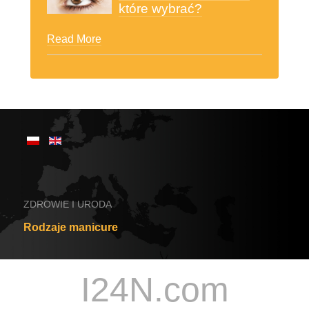
które wybrać?
Read More
ZDROWIE I URODA
Rodzaje manicure
I24N.com