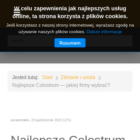
I24N.com
W celu zapewnienia jak najlepszych usług
online, ta strona korzysta z plików cookies.
Jeśli korzystasz z naszej strony internetowej, wyrażasz zgodę na
używanie naszych plików cookies.
Dalsze informacje
Rozumiem
Jesteś tutaj:
Start
Zdrowie i uroda
Najlepsze Colostrum — jakiej firmy wybrać?
poniedziałek, 23 październik 2023 12:51