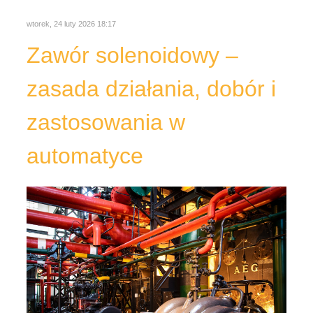
W wielu instalacjach przemysłowych i budynkowych
kluczowe znaczenie ma szybkie, powtarzalne i
bezpieczne sterowanie przepływem mediów.
Właśnie do tego służy zawór solenoidowy: element
wykonawczy, który zamienia sygnał elektryczny na
ruch mechaniczny grzybka lub membrany,