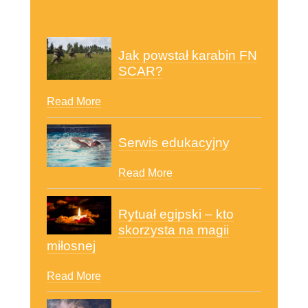
Rytuał egipski – kto
skorzysta na magii
miłosnej
Read More
Wróżka prawdę Ci
powie: czy magia
miłosna działa?
Read More
Kod CN - co to jest
ośmiocyfrowy kod CN?
Read More