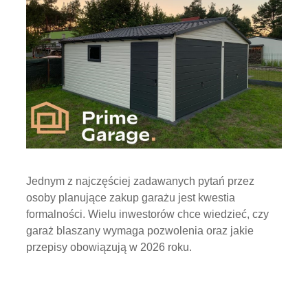
Jednym z najczęściej zadawanych pytań przez
osoby planujące zakup garażu jest kwestia
formalności. Wielu inwestorów chce wiedzieć, czy
garaż blaszany wymaga pozwolenia oraz jakie
przepisy obowiązują w 2026 roku.
wtorek, 24 luty 2026 18:17
Zawór solenoidowy –
zasada działania, dobór i
zastosowania w
automatyce