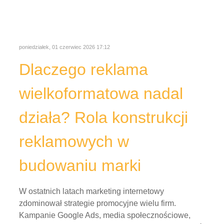
reklamowych w
budowaniu marki
W ostatnich latach marketing internetowy
zdominował strategie promocyjne wielu firm.
Kampanie Google Ads, media społecznościowe,
SEO czy reklama wideo pozwalają szybko docierać
do potencjalnych klientów. Mimo tego największe
marki nadal inwestują ogromne budżety w reklamę
wielkoformatową. Nie jest to przypadek.
środa, 22 kwiecień 2026 15:24
Czy garaż blaszany