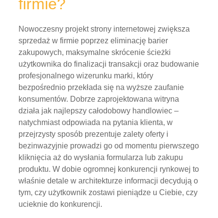
SEO czy reklama
przejrzysty sposób prezentuje zalety oferty i
wideo pozwalają
bezinwazyjnie prowadzi go od momentu pierwszego
szybko docierać do
kliknięcia aż do wysłania formularza lub zakupu
potencjalnych
produktu. W dobie ogromnej konkurencji rynkowej to
klientów. Mimo tego
właśnie detale w architekturze informacji decydują o
największe marki
Read More
nadal inwestują
tym, czy użytkownik zostawi pieniądze u Ciebie, czy
ogromne budżety w
ucieknie do konkurencji.
reklamę
Read More
wielkoformatową. Nie
jest to przypadek.
Read
Read
Read More
More
More
poniedziałek, 01 czerwiec 2026 17:12
Dlaczego reklama
wielkoformatowa nadal
działa? Rola konstrukcji