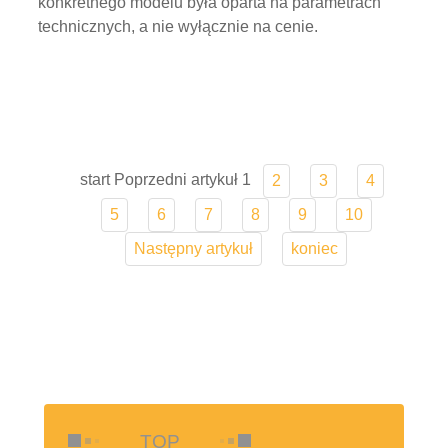
TOP
Jak powstał karabin FN
SCAR?
Read More
Serwis edukacyjny
Read More