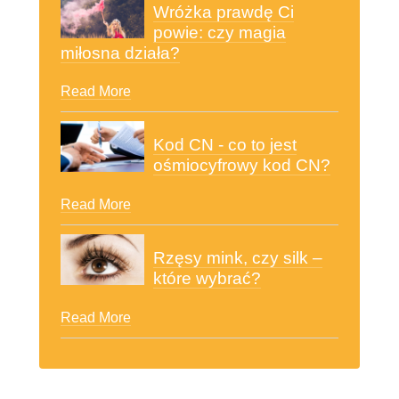
Rzęsy mink, czy silk –
które wybrać?
Read More
ZDROWIE I URODA
Rodzaje manicure