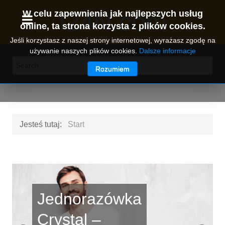
I24N.com
W celu zapewnienia jak najlepszych usług
online, ta strona korzysta z plików cookies.
Jeśli korzystasz z naszej strony internetowej, wyrażasz zgodę na
używanie naszych plików cookies.
Dalsze informacje
Rozumiem
Jesteś tutaj:
Start
‹
›
Dlaczego
Information24news - gorące newsy ze świata
reklama
mężczyzn i kobiet