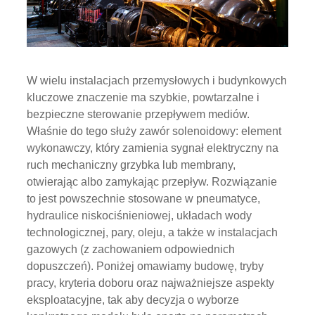
otwierając albo zamykając przepływ. Rozwiązanie
to jest powszechnie stosowane w pneumatyce,
hydraulice niskociśnieniowej, układach wody
technologicznej, pary, oleju, a także w instalacjach
gazowych (z zachowaniem odpowiednich
dopuszczeń). Poniżej omawiamy budowę, tryby
pracy, kryteria doboru oraz najważniejsze aspekty
eksploatacyjne, tak aby decyzja o wyborze
konkretnego modelu była oparta na parametrach
technicznych, a nie wyłącznie na cenie.
start
Poprzedni artykuł
1
2
3
4
5
6
7
8
9
10
Następny artykuł
koniec